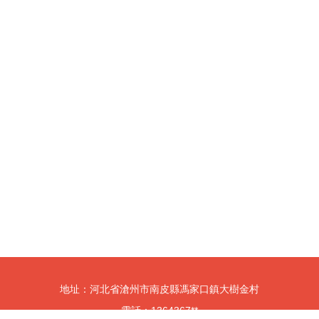
地址：河北省滄州市南皮縣馮家口鎮大樹金村
電話：1364367**