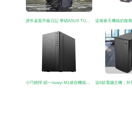
虎年桌面升級日記 華碩ASUS TUF GT301火槍手中塔機箱安裝記錄
小巧精悍 碩一/soeyi M1迷你機箱深度體驗評測