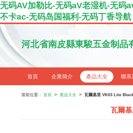
无码AV加勒比-无码aV老湿机-无码a
不卡ac-无码岛国福利-无码丁香导航
河北省南皮縣東駿五金制品
首頁
企業簡介
產品大全
聯系
>
>
當前位置：
首頁
產品大全
瓦爾基里 VK03 Lite B
瓦爾基里