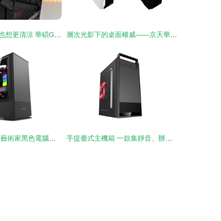
一秒入夏，主機也想更清涼 華碩GT301火槍手機箱給你極致散熱
層次光影下的桌面權威——京天華盛爆款主機品牌視覺拆解
手慢無 動力火車藝術家黑色電腦機箱直降50元，錯過等一年！
手提臺式主機箱 一款集靜音、辦公、游戲與家庭使用于一體的全能機箱