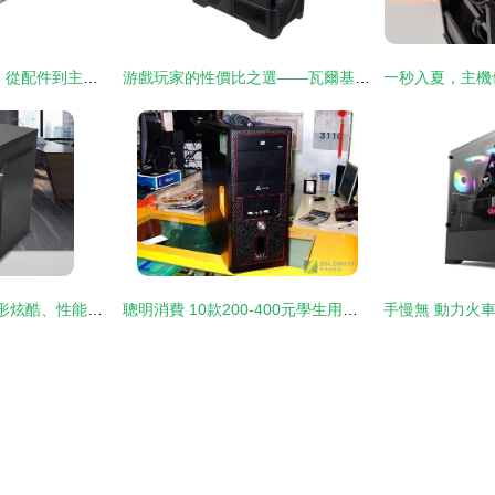
這個春天機箱的復興 從配件到主角的驚險跳躍
游戲玩家的性價比之選——瓦爾基里VK03-M機箱限時促銷僅需187元
這6款電腦主機，外形炫酷、性能強悍如斯，值得入手！
聰明消費 10款200-400元學生用機箱推薦